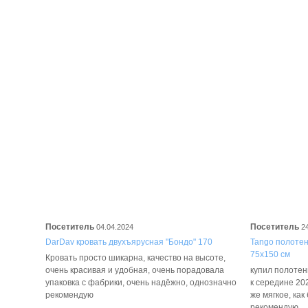
Посетитель
Посетитель
04.04.2024
2
DarDav кровать двухъярусная "Бондо" 170
Tango полотенц
75х150 см
Кровать просто шикарна, качество на высоте,
очень красивая и удобная, очень порадовала
купил полотенц
упаковка с фабрики, очень надёжно, однозначно
к середине 202
рекомендую
же мягкое, как
рекомендую