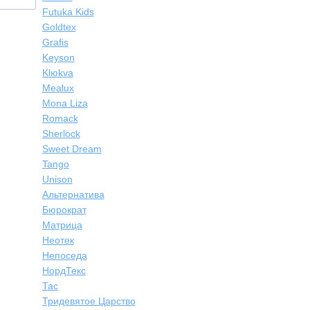
Futuka Kids
Goldtex
Grafis
Keyson
Klюkva
Mealux
Mona Liza
Romack
Sherlock
Sweet Dream
Tango
Unison
Альтернатива
Бюрократ
Матрица
Неотек
Непоседа
НордТекс
Тас
Тридевятое Царство