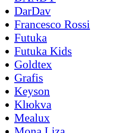
DarDav
Francesco Rossi
Futuka
Futuka Kids
Goldtex
Grafis
Keyson
Klюkva
Mealux
Mona Liza