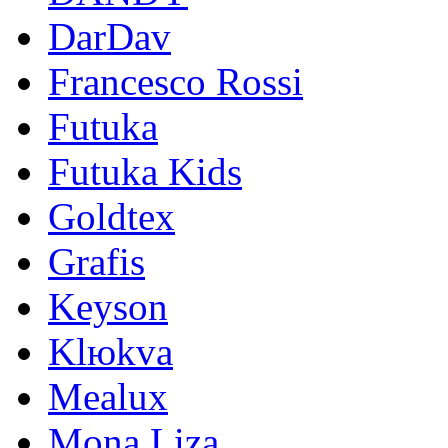
DarDav
Francesco Rossi
Futuka
Futuka Kids
Goldtex
Grafis
Keyson
Klюkva
Mealux
Mona Liza