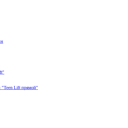
ин
ft"
"Teen Lift прямой"