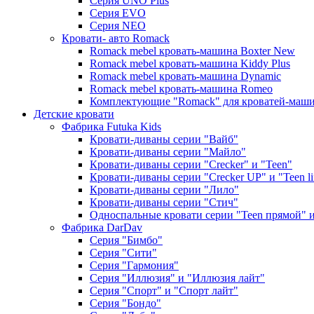
Серия UNO Plus
Серия EVO
Серия NEO
Кровати- авто Romack
Romack mebel кровать-машина Boxter New
Romack mebel кровать-машина Kiddy Plus
Romack mebel кровать-машина Dynamic
Romack mebel кровать-машина Romeo
Комплектующие "Romack" для кроватей-маш
Детские кровати
Фабрика Futuka Kids
Кровати-диваны серии "Вайб"
Кровати-диваны серии "Майло"
Кровати-диваны серии "Creсker" и "Teen"
Кровати-диваны серии "Creсker UP" и "Teen li
Кровати-диваны серии "Лило"
Кровати-диваны серии "Стич"
Односпальные кровати серии "Teen прямой" и 
Фабрика DarDav
Серия "Бимбо"
Серия "Сити"
Серия "Гармония"
Серия "Иллюзия" и "Иллюзия лайт"
Серия "Спорт" и "Спорт лайт"
Серия "Бондо"