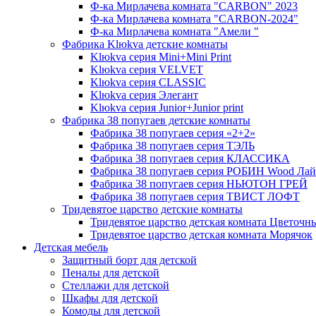
Ф-ка Мирлачева комната "CARBON" 2023
Ф-ка Мирлачева комната "CARBON-2024"
Ф-ка Мирлачева комната "Амели "
Фабрика Klюkva детские комнаты
Klюkva серия Mini+Mini Print
Klюkva серия VELVET
Klюkva серия CLASSIC
Klюkva серия Элегант
Klюkva серия Junior+Junior print
Фабрика 38 попугаев детские комнаты
Фабрика 38 попугаев серия «2+2»
Фабрика 38 попугаев серия ТЭЛЬ
Фабрика 38 попугаев серия КЛАССИКА
Фабрика 38 попугаев серия РОБИН Wood Лай
Фабрика 38 попугаев серия НЬЮТОН ГРЕЙ
Фабрика 38 попугаев серия ТВИСТ ЛОФТ
Тридевятое царство детские комнаты
Тридевятое царство детская комната Цветочн
Тридевятое царство детская комната Морячок
Детская мебель
Защитный борт для детской
Пеналы для детской
Стеллажи для детской
Шкафы для детской
Комоды для детской