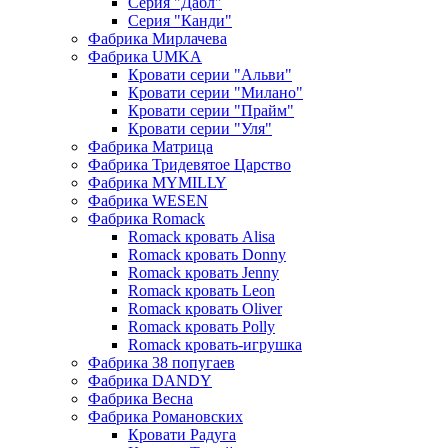
Серия "Дабл"
Серия "Канди"
Фабрика Мирлачева
Фабрика UMKA
Кровати серии "Альви"
Кровати серии "Милано"
Кровати серии "Прайм"
Кровати серии "Уля"
Фабрика Матрица
Фабрика Тридевятое Царство
Фабрика MYMILLY
Фабрика WESEN
Фабрика Romack
Romack кровать Alisa
Romack кровать Donny
Romack кровать Jenny
Romack кровать Leon
Romack кровать Oliver
Romack кровать Polly
Romack кровать-игрушка
Фабрика 38 попугаев
Фабрика DАNDY
Фабрика Весна
Фабрика Романовских
Кровати Радуга