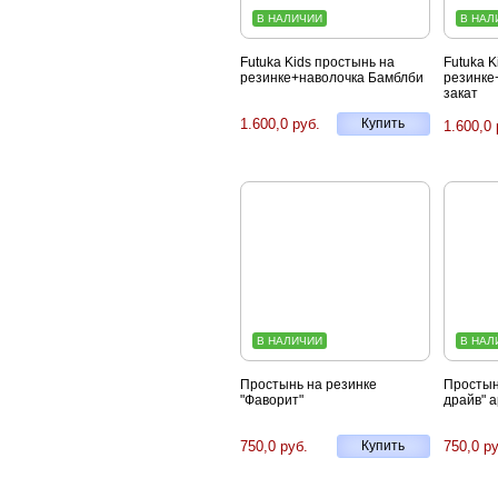
В НАЛИЧИИ
В НАЛ
Futuka Kids простынь на
Futuka K
резинке+наволочка Бамблби
резинке
закат
1.600,0 руб.
Купить
1.600,0 
В НАЛИЧИИ
В НАЛ
Простынь на резинке
Простынь
"Фаворит"
драйв" а
750,0 руб.
Купить
750,0 ру