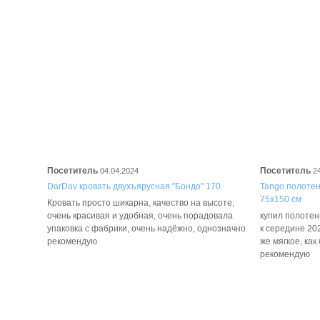
Посетитель
Посетитель
04.04.2024
2
DarDav кровать двухъярусная "Бондо" 170
Tango полотенц
75х150 см
Кровать просто шикарна, качество на высоте,
очень красивая и удобная, очень порадовала
купил полотенц
упаковка с фабрики, очень надёжно, однозначно
к середине 202
рекомендую
же мягкое, как
рекомендую