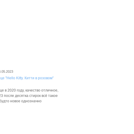
4.05.2023
е "Hello Kitty. Китти в розовом"
е в 2020 году, качество отличное,
3 после десятка стирок всё такое
 будто новое однозначно