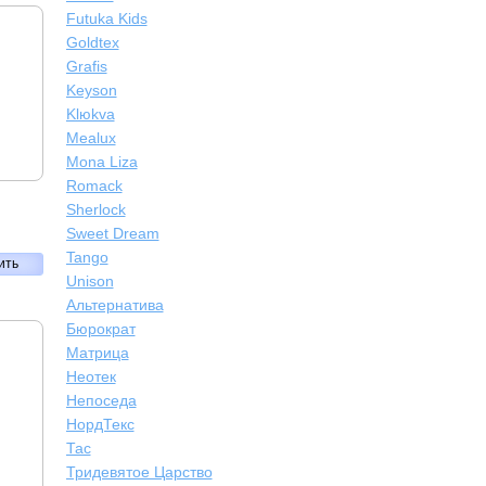
Futuka Kids
Goldtex
Grafis
Keyson
Klюkva
Mealux
Mona Liza
Romack
Sherlock
Sweet Dream
Tango
ить
Unison
Альтернатива
Бюрократ
Матрица
Неотек
Непоседа
НордТекс
Тас
Тридевятое Царство