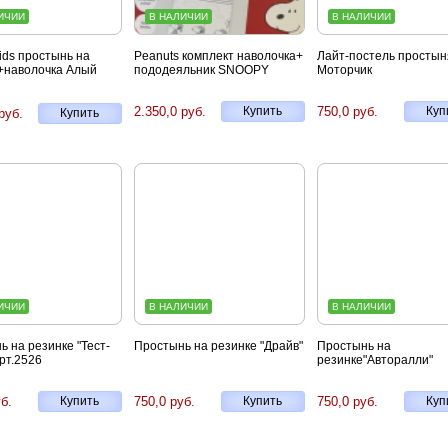
ИЧИИ
В НАЛИЧИИ
В НАЛИЧИИ
ids простынь на
Peanuts комплект наволочка+
Лайт-постель простын
+наволочка Алый
пододеяльник SNOOPY
Моторчик
2.350,0 руб.
Купить
750,0 руб.
Куп
руб.
Купить
ИЧИИ
В НАЛИЧИИ
В НАЛИЧИИ
 на резинке "Тест-
Простынь на резинке "Драйв"
Простынь на
рт.2526
резинке"Авторалли"
б.
Купить
750,0 руб.
Купить
750,0 руб.
Куп