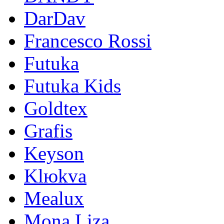
DarDav
Francesco Rossi
Futuka
Futuka Kids
Goldtex
Grafis
Keyson
Klюkva
Mealux
Mona Liza