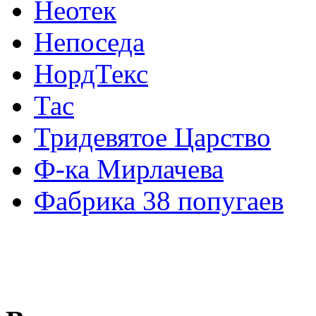
Неотек
Непоседа
НордТекс
Тас
Тридевятое Царство
Ф-ка Мирлачева
Фабрика 38 попугаев