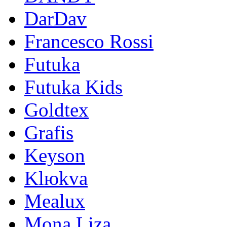
DarDav
Francesco Rossi
Futuka
Futuka Kids
Goldtex
Grafis
Keyson
Klюkva
Mealux
Mona Liza