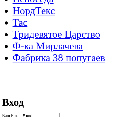
НордТекс
Тас
Тридевятое Царство
Ф-ка Мирлачева
Фабрика 38 попугаев
Вход
Ваш Email