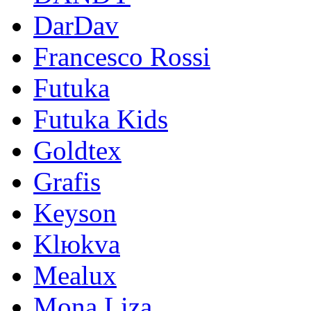
DarDav
Francesco Rossi
Futuka
Futuka Kids
Goldtex
Grafis
Keyson
Klюkva
Mealux
Mona Liza