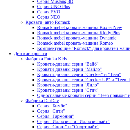
Серия Mustang 3D
Серия UNO Plus
Серия EVO
Серия NEO
Кровати- авто Romack
Romack mebel кровать-машина Boxter New
Romack mebel кровать-машина Kiddy Plus
Romack mebel кровать-машина Dynamic
Romack mebel кровать-машина Romeo
Комплектующие "Romack" для кроватей-маш
Детские кровати
Фабрика Futuka Kids
Кровати-диваны серии "Вайб"
Кровати-диваны серии "Майло"
Кровати-диваны серии "Creсker" и "Teen"
Кровати-диваны серии "Creсker UP" и "Teen li
Кровати-диваны серии "Лило"
Кровати-диваны серии "Стич"
Односпальные кровати серии "Teen прямой" и 
Фабрика DarDav
Серия "Бимбо"
Серия "Сити"
Серия "Гармония"
Серия "Иллюзия" и "Иллюзия лайт"
Серия "Спорт" и "Спорт лайт"