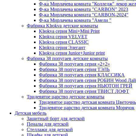
Ф-ка Мирлачева комната "Колледж" декор же
Ф-ка Мирлачева комната "CARBON" 2023
Ф-ка Мирлачева комната "CARBON-2024"
Ф-ка Мирлачева комната "Амели "
Фабрика Klюkva детские комнаты
Klюkva серия Mini+Mini Print
Klюkva серия VELVET
Klюkva серия CLASSIC
Klюkva серия Элегант
Klюkva серия Junior+Junior print
Фабрика 38 попугаев детские комнаты
Фабрика 38 попугаев серия «2+2»
Фабрика 38 попугаев серия ТЭЛЬ
Фабрика 38 попугаев серия КЛАССИКА
Фабрика 38 попугаев серия РОБИН Wood Лай
Фабрика 38 попугаев серия НЬЮТОН ГРЕЙ
Фабрика 38 попугаев серия ТВИСТ ЛОФТ
Тридевятое царство детские комнаты
Тридевятое царство детская комната Цветочн
Тридевятое царство детская комната Морячок
Детская мебель
Защитный борт для детской
Пеналы для детской
Стеллажи для детской
Шкафы для детской