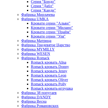
Серия "Бондо"
Серия "Дабл"
Серия "Канди"
Фабрика Мирлачева
Фабрика UMKA
Кровати серии "Альви"
Кровати серии "Милано"
Кровати серии "Прайм"
Кровати серии "Уля"
Фабрика Матрица
Фабрика Тридевятое Царство
Фабрика MYMILLY
Фабрика WESEN
Фабрика Romack
Romack кровать Alisa
Romack кровать Donny
Romack кровать Jenny
Romack кровать Leon
Romack кровать Oliver
Romack кровать Polly
Romack кровать-игрушка
Фабрика 38 попугаев
Фабрика DАNDY
Фабрика Весна
Фабрика Романовских