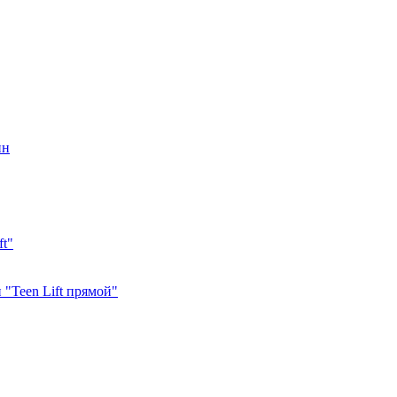
ин
ft"
"Teen Lift прямой"