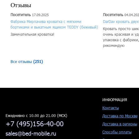
Отзывы
Посетитель
Посетитель
17.09.2025
04.04.20
Фабрика Мирлачева кроватка с мягкими
DarDav кровать дву
бортиками и выкатным ящиком TEDDY (бежевый)
Кровать просто шика
Замечательная кроватка!
очень красивая и у
упаковка с фабрики
рекомендую
Все отзывы
(251)
ИНФОРМАЦИЯ
Контакты
Ежедневно c 10.00 до 21.00 (МСК)
Доставка по Москве
+7 (495)156-40-00
Доставка в регионы
Способы оплаты
sales@bed-mobile.ru