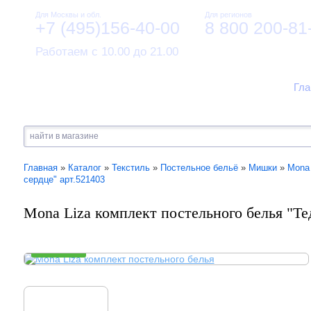
Для Москвы и обл.
Для регионов
+7 (495)156-40-00
8 800 200-81
Работаем с 10.00 до 21.00
Гла
Главная
»
Каталог
»
Текстиль
»
Постельное бельё
»
Мишки
»
Mona 
сердце" арт.521403
Mona Liza комплект постельного белья "Те
В НАЛИЧИИ