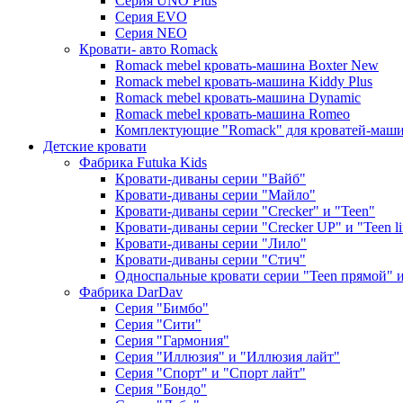
Серия UNO Plus
Серия EVO
Серия NEO
Кровати- авто Romack
Romack mebel кровать-машина Boxter New
Romack mebel кровать-машина Kiddy Plus
Romack mebel кровать-машина Dynamic
Romack mebel кровать-машина Romeo
Комплектующие "Romack" для кроватей-маш
Детские кровати
Фабрика Futuka Kids
Кровати-диваны серии "Вайб"
Кровати-диваны серии "Майло"
Кровати-диваны серии "Creсker" и "Teen"
Кровати-диваны серии "Creсker UP" и "Teen li
Кровати-диваны серии "Лило"
Кровати-диваны серии "Стич"
Односпальные кровати серии "Teen прямой" и 
Фабрика DarDav
Серия "Бимбо"
Серия "Сити"
Серия "Гармония"
Серия "Иллюзия" и "Иллюзия лайт"
Серия "Спорт" и "Спорт лайт"
Серия "Бондо"