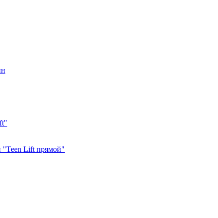
ин
ft"
"Teen Lift прямой"