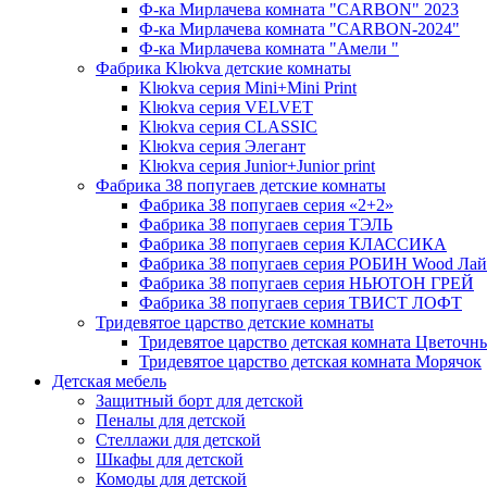
Ф-ка Мирлачева комната "CARBON" 2023
Ф-ка Мирлачева комната "CARBON-2024"
Ф-ка Мирлачева комната "Амели "
Фабрика Klюkva детские комнаты
Klюkva серия Mini+Mini Print
Klюkva серия VELVET
Klюkva серия CLASSIC
Klюkva серия Элегант
Klюkva серия Junior+Junior print
Фабрика 38 попугаев детские комнаты
Фабрика 38 попугаев серия «2+2»
Фабрика 38 попугаев серия ТЭЛЬ
Фабрика 38 попугаев серия КЛАССИКА
Фабрика 38 попугаев серия РОБИН Wood Лай
Фабрика 38 попугаев серия НЬЮТОН ГРЕЙ
Фабрика 38 попугаев серия ТВИСТ ЛОФТ
Тридевятое царство детские комнаты
Тридевятое царство детская комната Цветочн
Тридевятое царство детская комната Морячок
Детская мебель
Защитный борт для детской
Пеналы для детской
Стеллажи для детской
Шкафы для детской
Комоды для детской