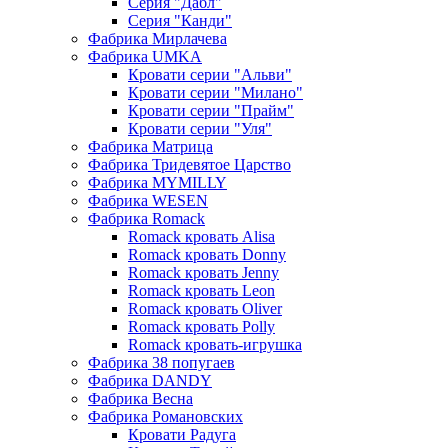
Серия "Дабл"
Серия "Канди"
Фабрика Мирлачева
Фабрика UMKA
Кровати серии "Альви"
Кровати серии "Милано"
Кровати серии "Прайм"
Кровати серии "Уля"
Фабрика Матрица
Фабрика Тридевятое Царство
Фабрика MYMILLY
Фабрика WESEN
Фабрика Romack
Romack кровать Alisa
Romack кровать Donny
Romack кровать Jenny
Romack кровать Leon
Romack кровать Oliver
Romack кровать Polly
Romack кровать-игрушка
Фабрика 38 попугаев
Фабрика DАNDY
Фабрика Весна
Фабрика Романовских
Кровати Радуга