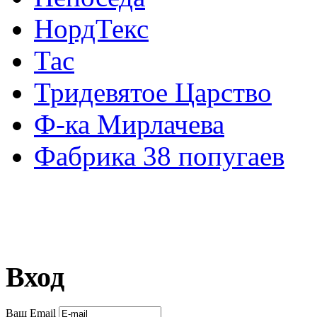
НордТекс
Тас
Тридевятое Царство
Ф-ка Мирлачева
Фабрика 38 попугаев
Вход
Ваш Email