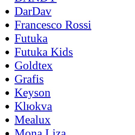
DarDav
Francesco Rossi
Futuka
Futuka Kids
Goldtex
Grafis
Keyson
Klюkva
Mealux
Mona Liza