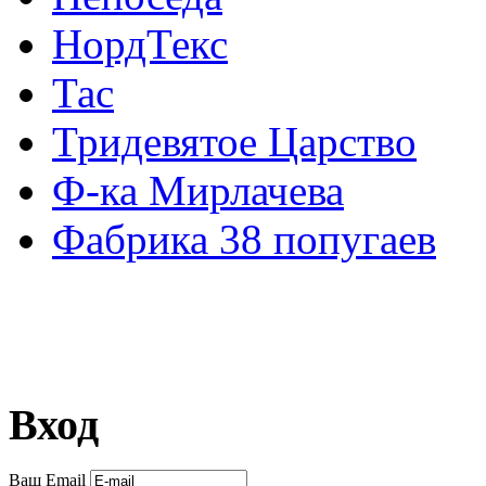
НордТекс
Тас
Тридевятое Царство
Ф-ка Мирлачева
Фабрика 38 попугаев
Вход
Ваш Email