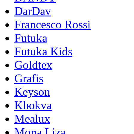
DarDav
Francesco Rossi
Futuka
Futuka Kids
Goldtex
Grafis
Keyson
Klюkva
Mealux
Mona Liza