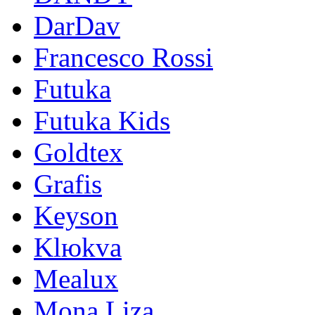
DarDav
Francesco Rossi
Futuka
Futuka Kids
Goldtex
Grafis
Keyson
Klюkva
Mealux
Mona Liza