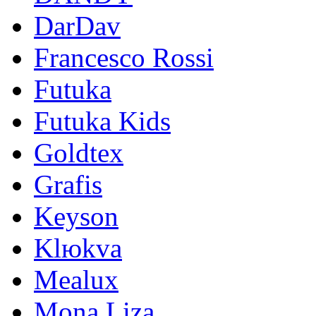
DarDav
Francesco Rossi
Futuka
Futuka Kids
Goldtex
Grafis
Keyson
Klюkva
Mealux
Mona Liza