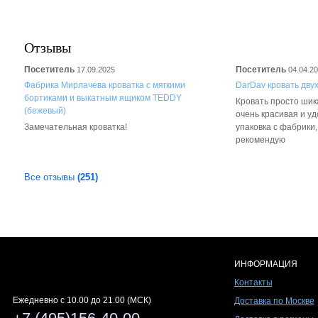
Отзывы
Посетитель
Посетитель
17.09.2025
04.04.2
Фабрика Мирлачева кроватка с мягкими
DarDav кровать дву
бортиками и выкатным ящиком TEDDY
Кровать просто шика
(бежевый)
очень красивая и у
Замечательная кроватка!
упаковка с фабрики
рекомендую
Все отзывы
(251)
ИНФОРМАЦИЯ
Контакты
Ежедневно c 10.00 до 21.00 (МСК)
Доставка по Москве