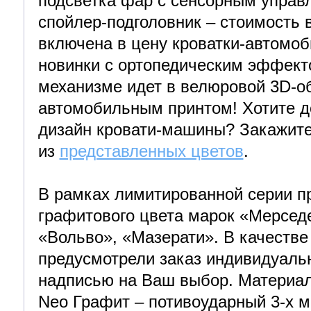
подсветка фар с сенсорным управ
спойлер-подголовник – стоимость в
включена в цену кроватки-автомоб
новинки с ортопедическим эффек
механизме идет в велюровой 3D-о
автомобильным принтом! Хотите д
дизайн кровати-машины? Закажите
из
представленных цветов
.
В рамках лимитированной серии п
графитового цвета марок «Мерсед
«Вольво», «Мазерати». В качестве
предусмотрели заказ индивидуальн
надписью на Ваш выбор. Материал
Neo Графит – потивоударный 3-х 