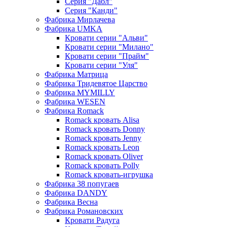
Серия "Дабл"
Серия "Канди"
Фабрика Мирлачева
Фабрика UMKA
Кровати серии "Альви"
Кровати серии "Милано"
Кровати серии "Прайм"
Кровати серии "Уля"
Фабрика Матрица
Фабрика Тридевятое Царство
Фабрика MYMILLY
Фабрика WESEN
Фабрика Romack
Romack кровать Alisa
Romack кровать Donny
Romack кровать Jenny
Romack кровать Leon
Romack кровать Oliver
Romack кровать Polly
Romack кровать-игрушка
Фабрика 38 попугаев
Фабрика DАNDY
Фабрика Весна
Фабрика Романовских
Кровати Радуга