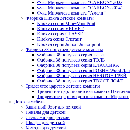
Ф-ка Мирлачева комната "CARBON" 2023
Ф-ка Мирлачева комната "CARBON-2024"
Ф-ка Мирлачева комната "Амели "
Фабрика Klюkva детские комнаты
Klюkva серия Mini+Mini Print
Klюkva серия VELVET
Klюkva серия CLASSIC
Klюkva серия Элегант
Klюkva серия Junior+Junior print
Фабрика 38 попугаев детские комнаты
Фабрика 38 попугаев серия «2+2»
Фабрика 38 попугаев серия ТЭЛЬ
Фабрика 38 попугаев серия КЛАССИКА
Фабрика 38 попугаев серия РОБИН Wood Лай
Фабрика 38 попугаев серия НЬЮТОН ГРЕЙ
Фабрика 38 попугаев серия ТВИСТ ЛОФТ
Тридевятое царство детские комнаты
Тридевятое царство детская комната Цветочн
Тридевятое царство детская комната Морячок
Детская мебель
Защитный борт для детской
Пеналы для детской
Стеллажи для детской
Шкафы для детской
Комоды для детской