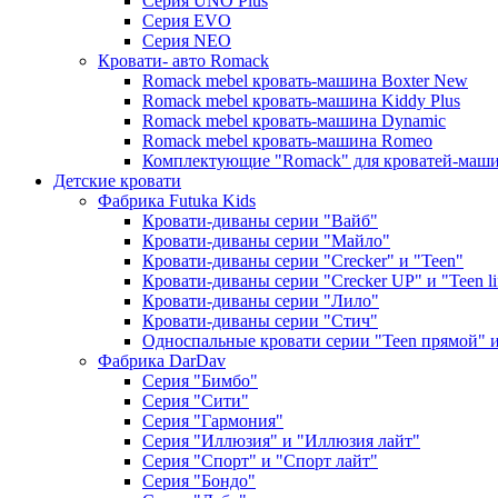
Серия UNO Plus
Серия EVO
Серия NEO
Кровати- авто Romack
Romack mebel кровать-машина Boxter New
Romack mebel кровать-машина Kiddy Plus
Romack mebel кровать-машина Dynamic
Romack mebel кровать-машина Romeo
Комплектующие "Romack" для кроватей-маш
Детские кровати
Фабрика Futuka Kids
Кровати-диваны серии "Вайб"
Кровати-диваны серии "Майло"
Кровати-диваны серии "Creсker" и "Teen"
Кровати-диваны серии "Creсker UP" и "Teen li
Кровати-диваны серии "Лило"
Кровати-диваны серии "Стич"
Односпальные кровати серии "Teen прямой" и 
Фабрика DarDav
Серия "Бимбо"
Серия "Сити"
Серия "Гармония"
Серия "Иллюзия" и "Иллюзия лайт"
Серия "Спорт" и "Спорт лайт"
Серия "Бондо"