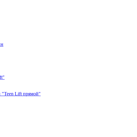
ин
ft"
"Teen Lift прямой"