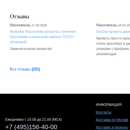
Отзывы
Посетитель
Посетитель
17.09.2025
04.04.2
Фабрика Мирлачева кроватка с мягкими
DarDav кровать дву
бортиками и выкатным ящиком TEDDY
Кровать просто шика
(бежевый)
очень красивая и у
Замечательная кроватка!
упаковка с фабрики
рекомендую
Все отзывы
(251)
ИНФОРМАЦИЯ
Контакты
Ежедневно c 10.00 до 21.00 (МСК)
Доставка по Москве
+7 (495)156-40-00
Доставка в регионы