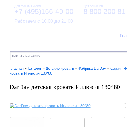
Для Москвы и обл.
Для регионов
+7 (495)156-40-00
8 800 200-81
Работаем с 10.00 до 21.00
Гла
Главная
»
Каталог
»
Детские кровати
»
Фабрика DarDav
»
Серия "И
кровать Иллюзия 180*80
DarDav детская кровать Иллюзия 180*80