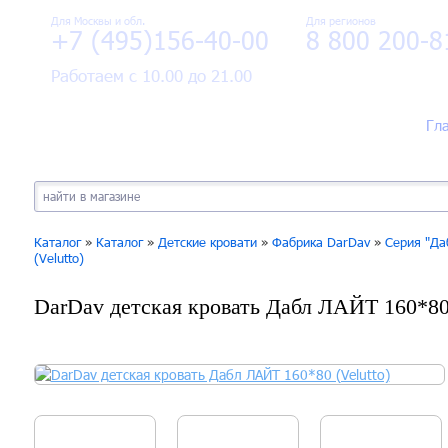
Для Москвы и обл.
Для регионов
+7 (495)156-40-00
8 800 200-8
Работаем с 10.00 до 21.00
Гл
Каталог
»
Каталог
»
Детские кровати
»
Фабрика DarDav
»
Серия "Да
(Velutto)
DarDav детская кровать Дабл ЛАЙТ 160*80 