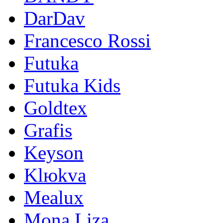
DarDav
Francesco Rossi
Futuka
Futuka Kids
Goldtex
Grafis
Keyson
Klюkva
Mealux
Mona Liza