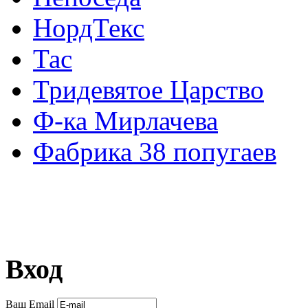
НордТекс
Тас
Тридевятое Царство
Ф-ка Мирлачева
Фабрика 38 попугаев
Вход
Ваш Email