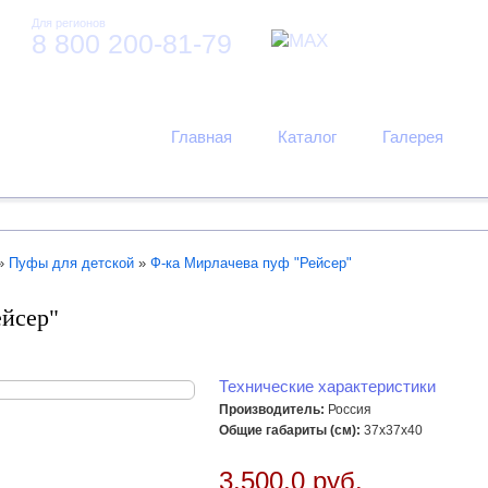
Для регионов
8 800 200-81-79
Главная
Каталог
Галерея
»
Пуфы для детской
»
Ф-ка Мирлачева пуф "Рейсер"
ейсер"
Технические характеристики
Производитель:
Россия
Общие габариты (см):
37х37х40
3.500,0 руб.