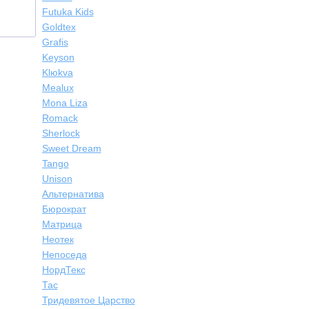
Futuka Kids
Goldtex
Grafis
Keyson
Klюkva
Mealux
Mona Liza
Romack
Sherlock
Sweet Dream
Tango
Unison
Альтернатива
Бюрократ
Матрица
Неотек
Непоседа
НордТекс
Тас
Тридевятое Царство