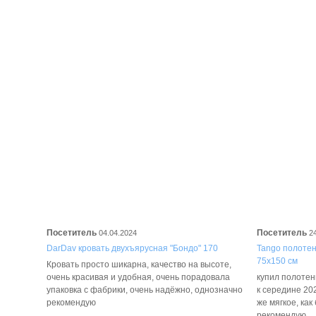
Посетитель
Посетитель
04.04.2024
2
DarDav кровать двухъярусная "Бондо" 170
Tango полотенц
75х150 см
Кровать просто шикарна, качество на высоте,
очень красивая и удобная, очень порадовала
купил полотенц
упаковка с фабрики, очень надёжно, однозначно
к середине 202
рекомендую
же мягкое, как
рекомендую