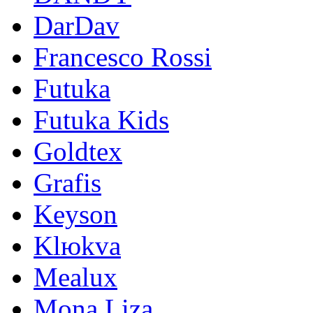
DarDav
Francesco Rossi
Futuka
Futuka Kids
Goldtex
Grafis
Keyson
Klюkva
Mealux
Mona Liza