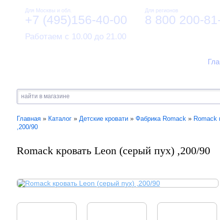
Для Москвы и обл.
Для регионов
+7 (495)156-40-00
8 800 200-81
Работаем с 10.00 до 21.00
Гла
Главная
»
Каталог
»
Детские кровати
»
Фабрика Romack
»
Romack 
,200/90
Romack кровать Leon (серый пух) ,200/90