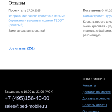
Отзывы
Посетитель
Посетитель
17.09.2025
04.04.2
Фабрика Мирлачева кроватка с мягкими
DarDav кровать дву
бортиками и выкатным ящиком TEDDY
Кровать просто шика
(бежевый)
очень красивая и у
Замечательная кроватка!
упаковка с фабрики
рекомендую
Все отзывы
(251)
ИНФОРМАЦИЯ
Контакты
Ежедневно c 10.00 до 21.00 (МСК)
Доставка по Москве
+7 (495)156-40-00
Доставка в регионы
Способы оплаты
sales@bed-mobile.ru
О компании