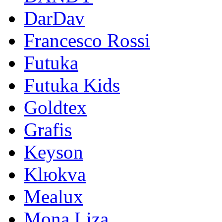
DarDav
Francesco Rossi
Futuka
Futuka Kids
Goldtex
Grafis
Keyson
Klюkva
Mealux
Mona Liza