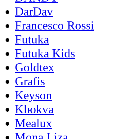
DarDav
Francesco Rossi
Futuka
Futuka Kids
Goldtex
Grafis
Keyson
Klюkva
Mealux
Mona Liza