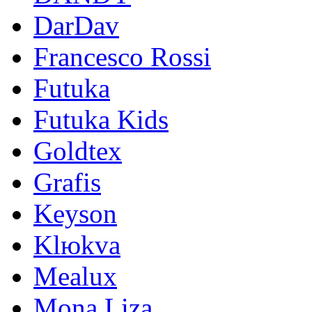
DarDav
Francesco Rossi
Futuka
Futuka Kids
Goldtex
Grafis
Keyson
Klюkva
Mealux
Mona Liza