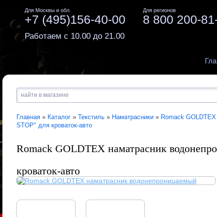
Для Москвы и обл.
Для регионов
+7 (495)156-40-00
8 800 200-81
Работаем с 10.00 до 21.00
Гла
Главная
»
Каталог
»
Текстиль
»
Наматрасники
»
Romack GOLDTEX н
STOP" для кроваток-авто
Romack GOLDTEX наматрасник водонепро
кроваток-авто