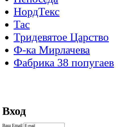
НордТекс
Тас
Тридевятое Царство
Ф-ка Мирлачева
Фабрика 38 попугаев
Вход
Ваш Email