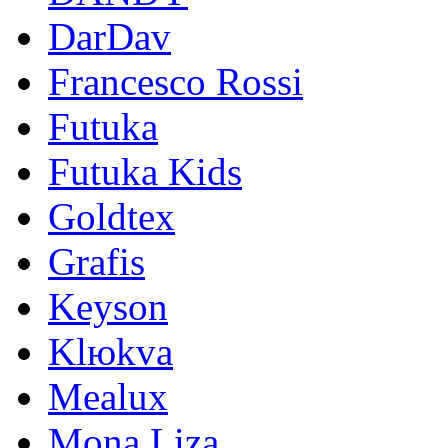
DarDav
Francesco Rossi
Futuka
Futuka Kids
Goldtex
Grafis
Keyson
Klюkva
Mealux
Mona Liza