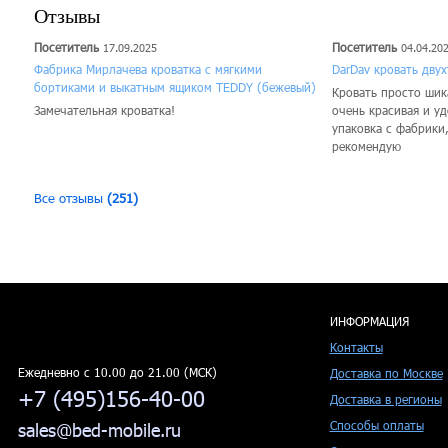
Отзывы
Посетитель
Посетитель
17.09.2025
04.04.20
Фабрика Мирлачева кроватка с мягкими
DarDav кровать дву
бортиками и выкатным ящиком TEDDY (бежевый)
Кровать просто шика
Замечательная кроватка!
очень красивая и у
упаковка с фабрики
рекомендую
Все отзывы
(251)
ИНФОРМАЦИЯ
Контакты
Ежедневно c 10.00 до 21.00 (МСК)
Доставка по Москве
+7 (495)156-40-00
Доставка в регионы
Способы оплаты
sales@bed-mobile.ru