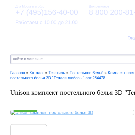
Для Москвы и обл.
Для регионов
+7 (495)156-40-00
8 800 200-81
Работаем с 10.00 до 21.00
Гла
Главная
»
Каталог
»
Текстиль
»
Постельное бельё
»
Комплект пост
постельного белья 3D "Теплая любовь " арт.284478
Unison комплект постельного белья 3D "Те
В НАЛИЧИИ