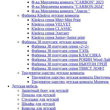
Ф-ка Мирлачева комната "CARBON" 2023
Ф-ка Мирлачева комната "CARBON-2024"
Ф-ка Мирлачева комната "Амели "
Фабрика Klюkva детские комнаты
Klюkva серия Mini+Mini Print
Klюkva серия VELVET
Klюkva серия CLASSIC
Klюkva серия Элегант
Klюkva серия Junior+Junior print
Фабрика 38 попугаев детские комнаты
Фабрика 38 попугаев серия «2+2»
Фабрика 38 попугаев серия ТЭЛЬ
Фабрика 38 попугаев серия КЛАССИКА
Фабрика 38 попугаев серия РОБИН Wood Лай
Фабрика 38 попугаев серия НЬЮТОН ГРЕЙ
Фабрика 38 попугаев серия ТВИСТ ЛОФТ
Тридевятое царство детские комнаты
Тридевятое царство детская комната Цветочн
Тридевятое царство детская комната Морячок
Детская мебель
Защитный борт для детской
Пеналы для детской
Стеллажи для детской
Шкафы для детской
Комоды для детской