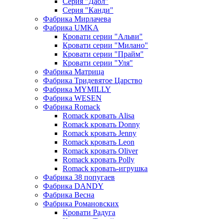
Серия "Дабл"
Серия "Канди"
Фабрика Мирлачева
Фабрика UMKA
Кровати серии "Альви"
Кровати серии "Милано"
Кровати серии "Прайм"
Кровати серии "Уля"
Фабрика Матрица
Фабрика Тридевятое Царство
Фабрика MYMILLY
Фабрика WESEN
Фабрика Romack
Romack кровать Alisa
Romack кровать Donny
Romack кровать Jenny
Romack кровать Leon
Romack кровать Oliver
Romack кровать Polly
Romack кровать-игрушка
Фабрика 38 попугаев
Фабрика DАNDY
Фабрика Весна
Фабрика Романовских
Кровати Радуга