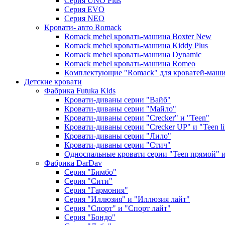
Серия UNO Plus
Серия EVO
Серия NEO
Кровати- авто Romack
Romack mebel кровать-машина Boxter New
Romack mebel кровать-машина Kiddy Plus
Romack mebel кровать-машина Dynamic
Romack mebel кровать-машина Romeo
Комплектующие "Romack" для кроватей-маш
Детские кровати
Фабрика Futuka Kids
Кровати-диваны серии "Вайб"
Кровати-диваны серии "Майло"
Кровати-диваны серии "Creсker" и "Teen"
Кровати-диваны серии "Creсker UP" и "Teen li
Кровати-диваны серии "Лило"
Кровати-диваны серии "Стич"
Односпальные кровати серии "Teen прямой" и 
Фабрика DarDav
Серия "Бимбо"
Серия "Сити"
Серия "Гармония"
Серия "Иллюзия" и "Иллюзия лайт"
Серия "Спорт" и "Спорт лайт"
Серия "Бондо"