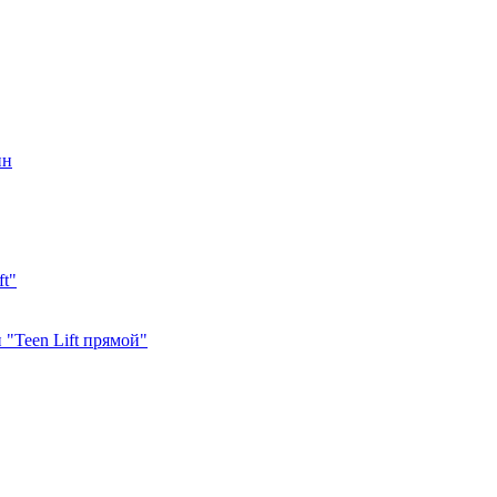
ин
ft"
"Teen Lift прямой"