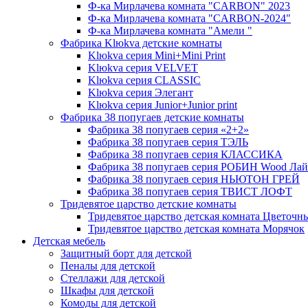
Ф-ка Мирлачева комната "CARBON" 2023
Ф-ка Мирлачева комната "CARBON-2024"
Ф-ка Мирлачева комната "Амели "
Фабрика Klюkva детские комнаты
Klюkva серия Mini+Mini Print
Klюkva серия VELVET
Klюkva серия CLASSIC
Klюkva серия Элегант
Klюkva серия Junior+Junior print
Фабрика 38 попугаев детские комнаты
Фабрика 38 попугаев серия «2+2»
Фабрика 38 попугаев серия ТЭЛЬ
Фабрика 38 попугаев серия КЛАССИКА
Фабрика 38 попугаев серия РОБИН Wood Лай
Фабрика 38 попугаев серия НЬЮТОН ГРЕЙ
Фабрика 38 попугаев серия ТВИСТ ЛОФТ
Тридевятое царство детские комнаты
Тридевятое царство детская комната Цветочн
Тридевятое царство детская комната Морячок
Детская мебель
Защитный борт для детской
Пеналы для детской
Стеллажи для детской
Шкафы для детской
Комоды для детской