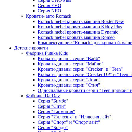
Серия UNO Plus
Серия EVO
Серия NEO
Кровати- авто Romack
Romack mebel кровать-машина Boxter New
Romack mebel кровать-машина Kiddy Plus
Romack mebel кровать-машина Dynamic
Romack mebel кровать-машина Romeo
Комплектующие "Romack" для кроватей-маш
Детские кровати
Фабрика Futuka Kids
Кровати-диваны серии "Вайб"
Кровати-диваны серии "Майло"
Кровати-диваны серии "Creсker" и "Teen"
Кровати-диваны серии "Creсker UP" и "Teen li
Кровати-диваны серии "Лило"
Кровати-диваны серии "Стич"
Односпальные кровати серии "Teen прямой" и 
Фабрика DarDav
Серия "Бимбо"
Серия "Сити"
Серия "Гармония"
Серия "Иллюзия" и "Иллюзия лайт"
Серия "Спорт" и "Спорт лайт"
Серия "Бондо"