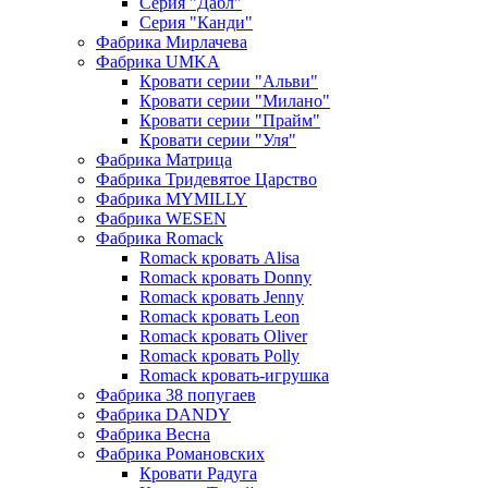
Серия "Дабл"
Серия "Канди"
Фабрика Мирлачева
Фабрика UMKA
Кровати серии "Альви"
Кровати серии "Милано"
Кровати серии "Прайм"
Кровати серии "Уля"
Фабрика Матрица
Фабрика Тридевятое Царство
Фабрика MYMILLY
Фабрика WESEN
Фабрика Romack
Romack кровать Alisa
Romack кровать Donny
Romack кровать Jenny
Romack кровать Leon
Romack кровать Oliver
Romack кровать Polly
Romack кровать-игрушка
Фабрика 38 попугаев
Фабрика DАNDY
Фабрика Весна
Фабрика Романовских
Кровати Радуга