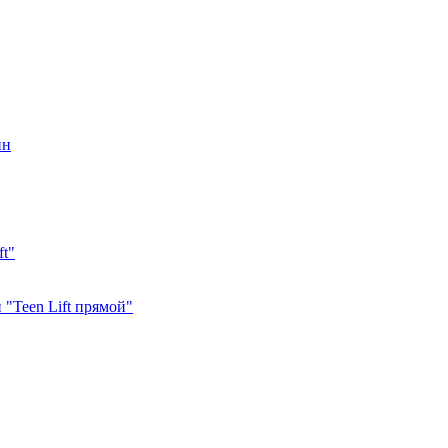
ин
ft"
"Teen Lift прямой"