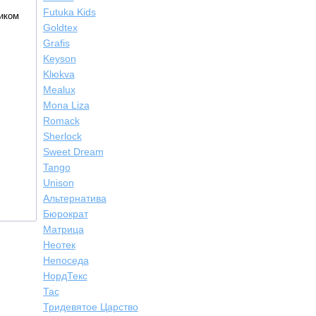
Futuka Kids
тиком
Goldtex
Grafis
Keyson
Klюkva
Mealux
Mona Liza
Romack
Sherlock
Sweet Dream
Tango
Unison
Альтернатива
Бюрократ
Матрица
Неотек
Непоседа
НордТекс
Тас
Тридевятое Царство