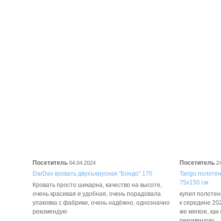
Посетитель
Посетитель
04.04.2024
2
DarDav кровать двухъярусная "Бондо" 170
Tango полотенц
75х150 см
Кровать просто шикарна, качество на высоте,
очень красивая и удобная, очень порадовала
купил полотенц
упаковка с фабрики, очень надёжно, однозначно
к середине 202
рекомендую
же мягкое, как
рекомендую