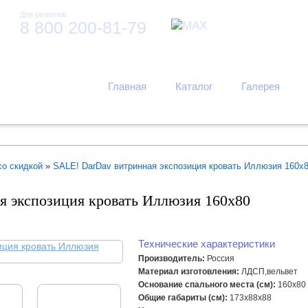
Для регионов
8 800 200-81-79
Главная
Каталог
Галерея
со скидкой
»
SALE! DarDav витринная экспозиция кровать Иллюзия 160х
я экспозиция кровать Иллюзия 160х80
Технические характеристики
Производитель:
Россия
Материал изготовления:
ЛДСП,вельвет
Основание спального места (см):
160х80
Общие габариты (см):
173х88х88