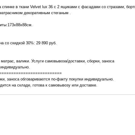
 спинке в ткани Velvet lux 36 с 2 ящиками с фасадами со стразами, бор
аматрасником декоративным стеганым .
pиты:173х88х88см.
на со скидкой 30%: 29 890 руб.
матрас, валики. Услуги самовывоза/доставки, сборки, заноса
 индивидуально.
==========================
рки, заноса обговариваются по-факту покупки индивидуально.
ится на складе, готова к самовывозу или доставке.