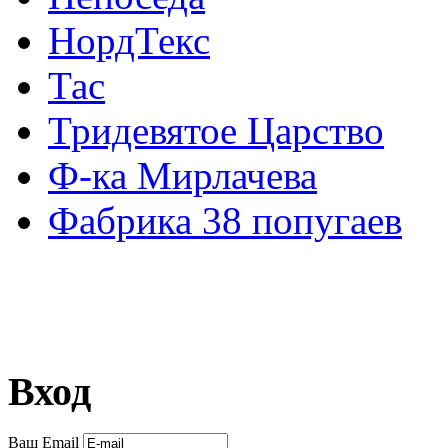
НордТекс
Тас
Тридевятое Царство
Ф-ка Мирлачева
Фабрика 38 попугаев
Вход
Ваш Email