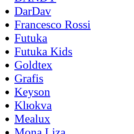
DarDav
Francesco Rossi
Futuka
Futuka Kids
Goldtex
Grafis
Keyson
Klюkva
Mealux
Mona Liza