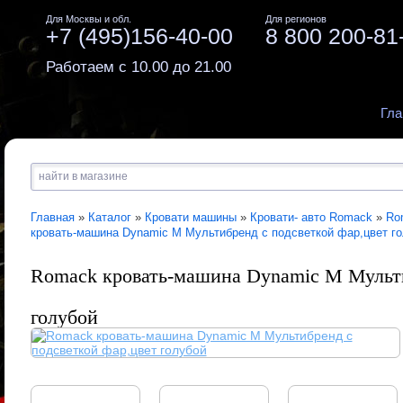
Для Москвы и обл.
Для регионов
+7 (495)156-40-00
8 800 200-81
Работаем с 10.00 до 21.00
Гла
Главная
»
Каталог
»
Кровати машины
»
Кровати- авто Romack
»
Ro
кровать-машина Dynamic М Мультибренд с подсветкой фар,цвет г
Romack кровать-машина Dynamic М Мульти
голубой