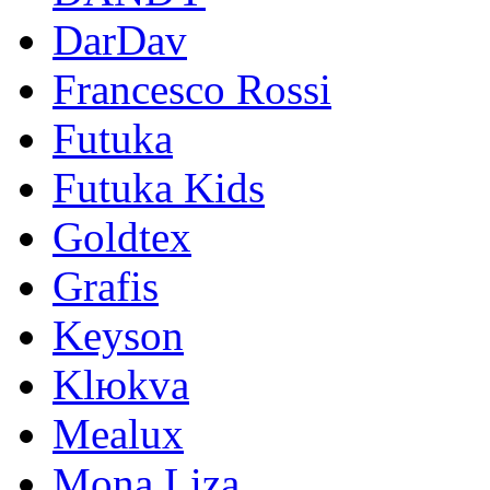
DarDav
Francesco Rossi
Futuka
Futuka Kids
Goldtex
Grafis
Keyson
Klюkva
Mealux
Mona Liza