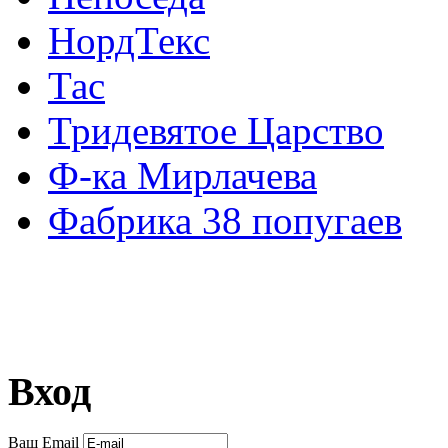
НордТекс
Тас
Тридевятое Царство
Ф-ка Мирлачева
Фабрика 38 попугаев
Вход
Ваш Email