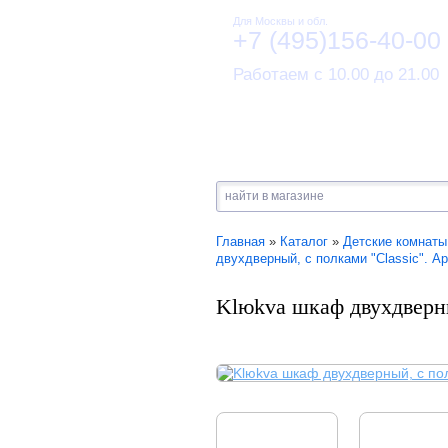
Для Москвы и обл.
+7 (495)156-40-00
Работаем с 10.00 до 21.00
Главная
»
Каталог
»
Детские комнаты
двухдверный, с полками "Classic". А
Klюkva шкаф двухдверны