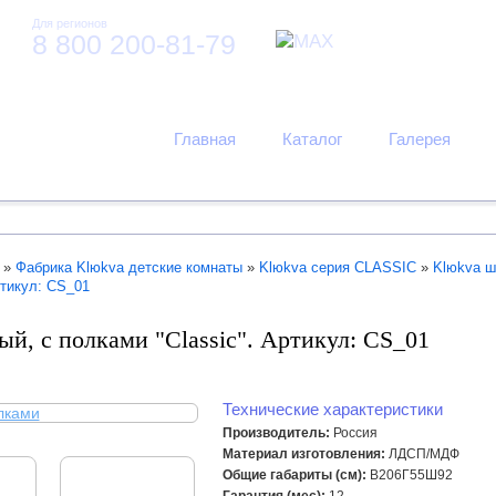
Для регионов
8 800 200-81-79
Главная
Каталог
Галерея
»
Фабрика Klюkva детские комнаты
»
Klюkva серия CLASSIC
»
Klюkva 
ртикул: CS_01
й, с полками "Classic". Артикул: CS_01
Технические характеристики
Производитель:
Россия
Материал изготовления:
ЛДСП/МДФ
Общие габариты (см):
В206Г55Ш92