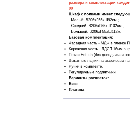
размера и комплектации каждог
00
Шкаф с полками имеет следующ
Малый: В206хГ55хШ92см.;
Средний: В206хГ55хШ102см.;
Большой: В206хГ55хШ112м.
Базовая комплектация:
Фасадная часть - МДФ в пленке П
Каркасная часть - ЛДСП 16мм в кр
Петли Hettich (без доводчика и на
Выкатные ящики на шариковых на
Ручки в комплекте.
Регулируемые подпятники.
Варианты расцветок:
Бизе
Платина