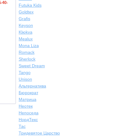
-40-
Futuka Kids
Goldtex
Grafis
Keyson
Klюkva
Mealux
Mona Liza
Romack
Sherlock
Sweet Dream
Tango
Unison
Альтернатива
Бюрократ
Матрица
Неотек
Непоседа
НордТекс
Тас
Тридевятое Царство