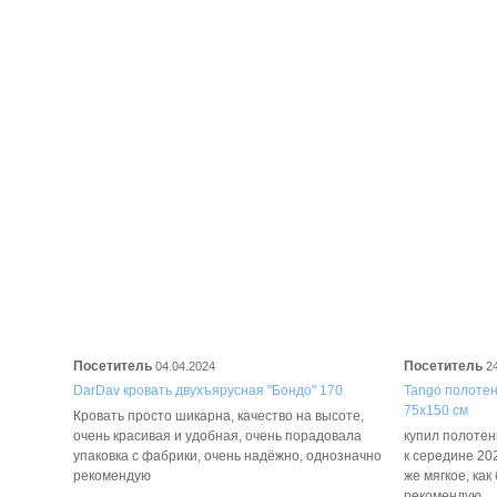
Посетитель
Посетитель
04.04.2024
2
DarDav кровать двухъярусная "Бондо" 170
Tango полотенц
75х150 см
Кровать просто шикарна, качество на высоте,
очень красивая и удобная, очень порадовала
купил полотенц
упаковка с фабрики, очень надёжно, однозначно
к середине 202
рекомендую
же мягкое, как
рекомендую