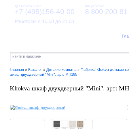
Для Москвы и обл.
Для регионов
+7 (495)156-40-00
8 800 200-81
Работаем с 10.00 до 21.00
Гла
Главная
»
Каталог
»
Детские комнаты
»
Фабрика Klюkva детские к
шкаф двухдверный "Mini". арт: МН195
Klюkva шкаф двухдверный "Mini". арт: М