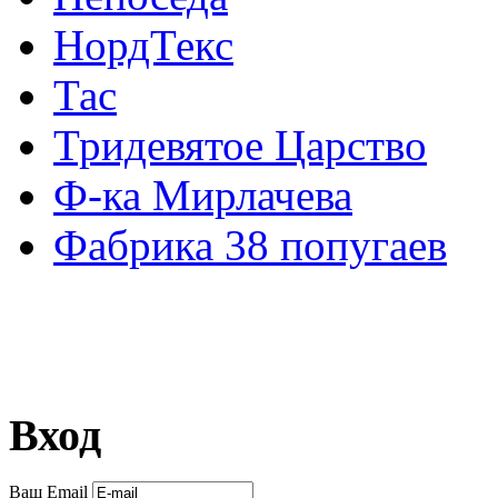
НордТекс
Тас
Тридевятое Царство
Ф-ка Мирлачева
Фабрика 38 попугаев
Вход
Ваш Email