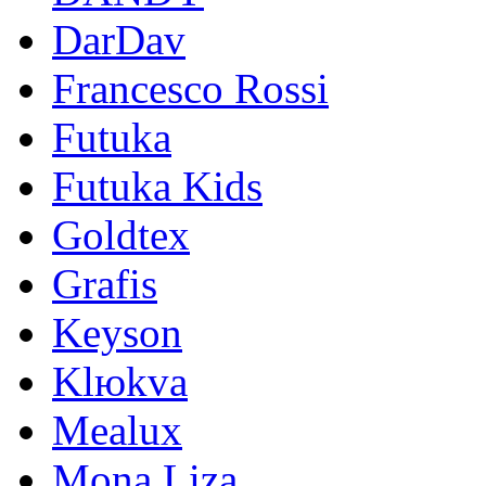
DarDav
Francesco Rossi
Futuka
Futuka Kids
Goldtex
Grafis
Keyson
Klюkva
Mealux
Mona Liza