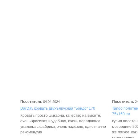
Посетитель
Посетитель
04.04.2024
2
DarDav кровать двухъярусная "Бондо" 170
Tango полотенц
75х150 см
Кровать просто шикарна, качество на высоте,
очень красивая и удобная, очень порадовала
купил полотенц
упаковка с фабрики, очень надёжно, однозначно
к середине 202
рекомендую
же мягкое, как
рекомендую