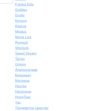
Futuka Kids
Goldtex
Grafis
Keyson
Klюkva
Mealux
Mona Liza
Romack
Sherlock
Sweet Dream
Tango
Unison
Альтернатива
Бюрократ
Матрица
Неотек
Непоседа
НордТекс
Тас
Тридевятое Царство