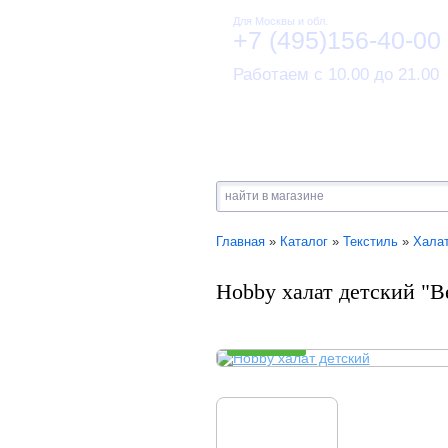
Для Москвы и обл.
+7 (495)156-40-00
Работаем с 10.00 до 21.00
Главная
»
Каталог
»
Текстиль
»
Хала
Hobby халат детский "B
В НАЛИЧИИ