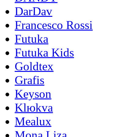
DarDav
Francesco Rossi
Futuka
Futuka Kids
Goldtex
Grafis
Keyson
Klюkva
Mealux
Mona Liza