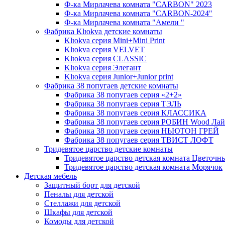
Ф-ка Мирлачева комната "CARBON" 2023
Ф-ка Мирлачева комната "CARBON-2024"
Ф-ка Мирлачева комната "Амели "
Фабрика Klюkva детские комнаты
Klюkva серия Mini+Mini Print
Klюkva серия VELVET
Klюkva серия CLASSIC
Klюkva серия Элегант
Klюkva серия Junior+Junior print
Фабрика 38 попугаев детские комнаты
Фабрика 38 попугаев серия «2+2»
Фабрика 38 попугаев серия ТЭЛЬ
Фабрика 38 попугаев серия КЛАССИКА
Фабрика 38 попугаев серия РОБИН Wood Лай
Фабрика 38 попугаев серия НЬЮТОН ГРЕЙ
Фабрика 38 попугаев серия ТВИСТ ЛОФТ
Тридевятое царство детские комнаты
Тридевятое царство детская комната Цветочн
Тридевятое царство детская комната Морячок
Детская мебель
Защитный борт для детской
Пеналы для детской
Стеллажи для детской
Шкафы для детской
Комоды для детской