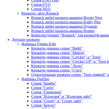
Серия UNO Plus
Серия EVO
Серия NEO
Кровати- авто Romack
Romack mebel кровать-машина Boxter New
Romack mebel кровать-машина Kiddy Plus
Romack mebel кровать-машина Dynamic
Romack mebel кровать-машина Romeo
Комплектующие "Romack" для кроватей-маш
Детские кровати
Фабрика Futuka Kids
Кровати-диваны серии "Вайб"
Кровати-диваны серии "Майло"
Кровати-диваны серии "Creсker" и "Teen"
Кровати-диваны серии "Creсker UP" и "Teen li
Кровати-диваны серии "Лило"
Кровати-диваны серии "Стич"
Односпальные кровати серии "Teen прямой" и 
Фабрика DarDav
Серия "Бимбо"
Серия "Сити"
Серия "Гармония"
Серия "Иллюзия" и "Иллюзия лайт"
Серия "Спорт" и "Спорт лайт"
Серия "Бондо"