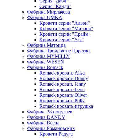
Серия "Дабл"
Серия "Канди"
Фабрика Мирлачева
Фабрика UMKA
Кровати серии "Альви"
Кровати серии "Милано"
Кровати серии "Прайм"
Кровати серии "Уля"
Фабрика Матрица
Фабрика Тридевятое Царство
Фабрика MYMILLY
Фабрика WESEN
Фабрика Romack
Romack кровать Alisa
Romack кровать Donny
Romack кровать Jenny
Romack кровать Leon
Romack кровать Oliver
Romack кровать Polly
Romack кровать-игрушка
Фабрика 38 попугаев
Фабрика DАNDY
Фабрика Весна
Фабрика Романовских
Кровати Радуга