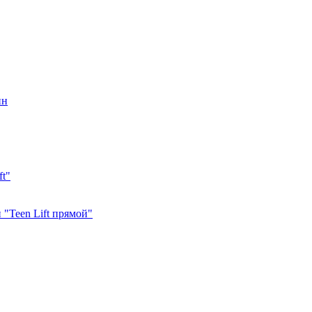
ин
ft"
"Teen Lift прямой"