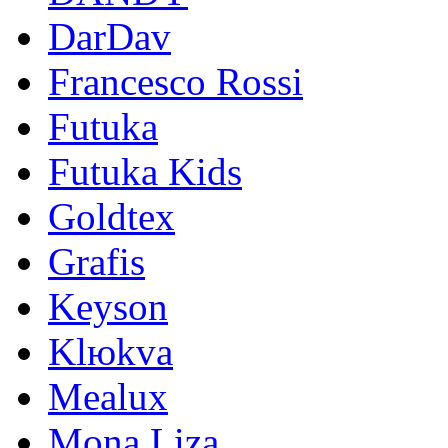
DarDav
Francesco Rossi
Futuka
Futuka Kids
Goldtex
Grafis
Keyson
Klюkva
Mealux
Mona Liza