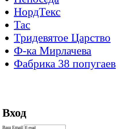
НордТекс
Тас
Тридевятое Царство
Ф-ка Мирлачева
Фабрика 38 попугаев
Вход
Ваш Email