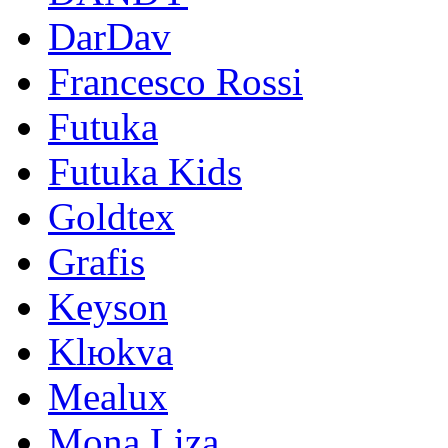
DarDav
Francesco Rossi
Futuka
Futuka Kids
Goldtex
Grafis
Keyson
Klюkva
Mealux
Mona Liza