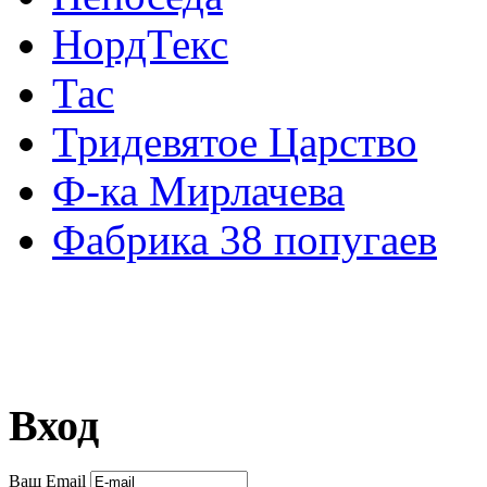
НордТекс
Тас
Тридевятое Царство
Ф-ка Мирлачева
Фабрика 38 попугаев
Вход
Ваш Email