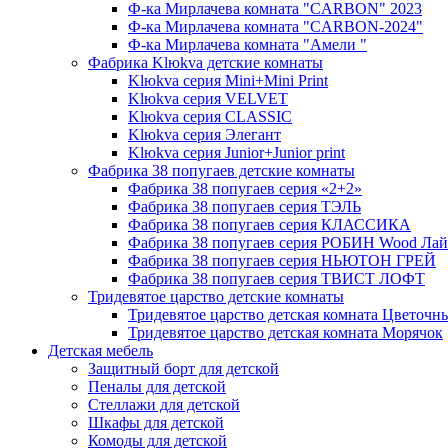
Ф-ка Мирлачева комната "CARBON" 2023
Ф-ка Мирлачева комната "CARBON-2024"
Ф-ка Мирлачева комната "Амели "
Фабрика Klюkva детские комнаты
Klюkva серия Mini+Mini Print
Klюkva серия VELVET
Klюkva серия CLASSIC
Klюkva серия Элегант
Klюkva серия Junior+Junior print
Фабрика 38 попугаев детские комнаты
Фабрика 38 попугаев серия «2+2»
Фабрика 38 попугаев серия ТЭЛЬ
Фабрика 38 попугаев серия КЛАССИКА
Фабрика 38 попугаев серия РОБИН Wood Лай
Фабрика 38 попугаев серия НЬЮТОН ГРЕЙ
Фабрика 38 попугаев серия ТВИСТ ЛОФТ
Тридевятое царство детские комнаты
Тридевятое царство детская комната Цветочн
Тридевятое царство детская комната Морячок
Детская мебель
Защитный борт для детской
Пеналы для детской
Стеллажи для детской
Шкафы для детской
Комоды для детской