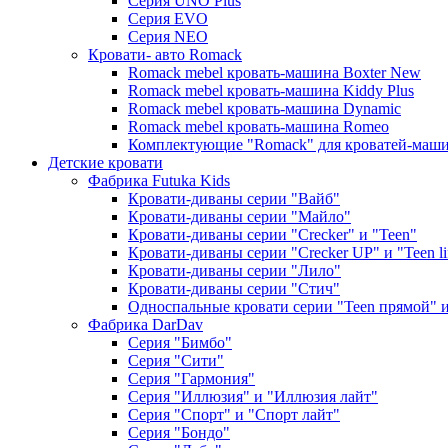
Серия UNO Plus
Серия EVO
Серия NEO
Кровати- авто Romack
Romack mebel кровать-машина Boxter New
Romack mebel кровать-машина Kiddy Plus
Romack mebel кровать-машина Dynamic
Romack mebel кровать-машина Romeo
Комплектующие "Romack" для кроватей-маш
Детские кровати
Фабрика Futuka Kids
Кровати-диваны серии "Вайб"
Кровати-диваны серии "Майло"
Кровати-диваны серии "Creсker" и "Teen"
Кровати-диваны серии "Creсker UP" и "Teen li
Кровати-диваны серии "Лило"
Кровати-диваны серии "Стич"
Односпальные кровати серии "Teen прямой" и 
Фабрика DarDav
Серия "Бимбо"
Серия "Сити"
Серия "Гармония"
Серия "Иллюзия" и "Иллюзия лайт"
Серия "Спорт" и "Спорт лайт"
Серия "Бондо"