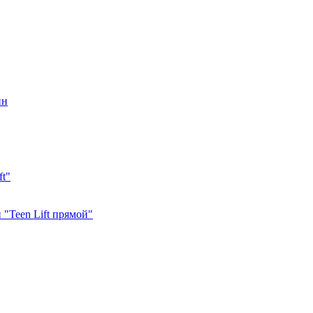
ин
ft"
"Teen Lift прямой"