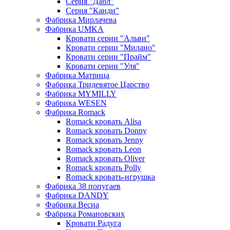
Серия "Дабл"
Серия "Канди"
Фабрика Мирлачева
Фабрика UMKA
Кровати серии "Альви"
Кровати серии "Милано"
Кровати серии "Прайм"
Кровати серии "Уля"
Фабрика Матрица
Фабрика Тридевятое Царство
Фабрика MYMILLY
Фабрика WESEN
Фабрика Romack
Romack кровать Alisa
Romack кровать Donny
Romack кровать Jenny
Romack кровать Leon
Romack кровать Oliver
Romack кровать Polly
Romack кровать-игрушка
Фабрика 38 попугаев
Фабрика DАNDY
Фабрика Весна
Фабрика Романовских
Кровати Радуга