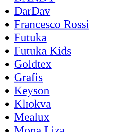
DarDav
Francesco Rossi
Futuka
Futuka Kids
Goldtex
Grafis
Keyson
Klюkva
Mealux
Mona Liza