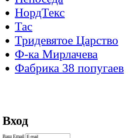
НордТекс
Тас
Тридевятое Царство
Ф-ка Мирлачева
Фабрика 38 попугаев
Вход
Ваш Email