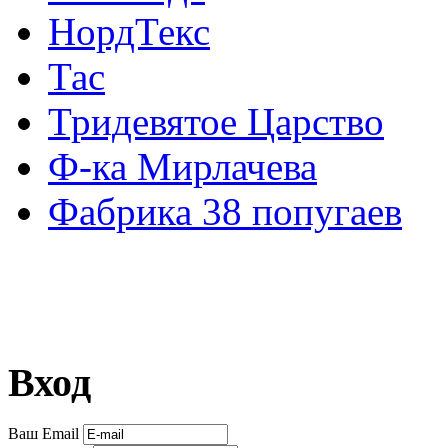
НордТекс
Тас
Тридевятое Царство
Ф-ка Мирлачева
Фабрика 38 попугаев
Вход
Ваш Email