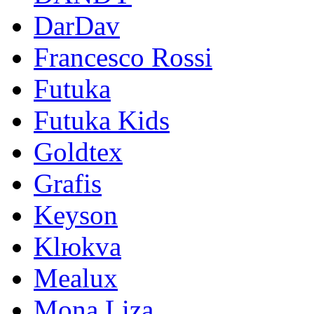
DarDav
Francesco Rossi
Futuka
Futuka Kids
Goldtex
Grafis
Keyson
Klюkva
Mealux
Mona Liza