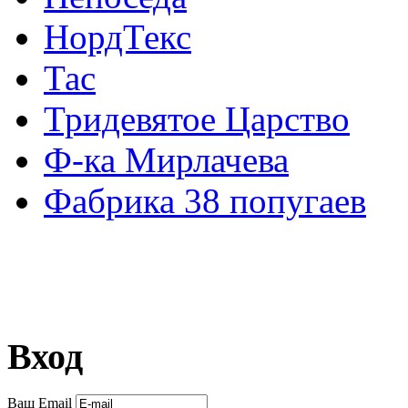
НордТекс
Тас
Тридевятое Царство
Ф-ка Мирлачева
Фабрика 38 попугаев
Вход
Ваш Email